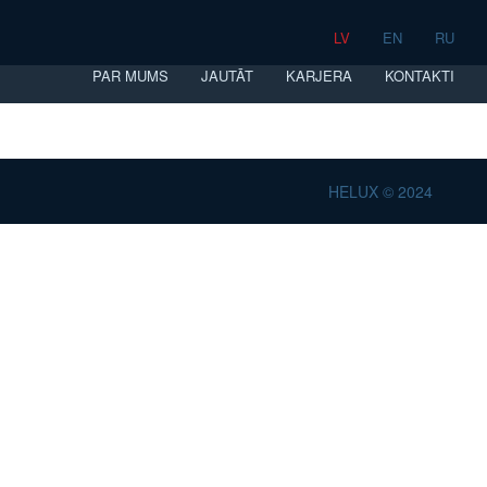
LV
EN
RU
PAR MUMS
JAUTĀT
KARJERA
KONTAKTI
HELUX © 2024