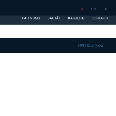
LV
EN
RU
PAR MUMS
JAUTĀT
KARJERA
KONTAKTI
HELUX © 2024