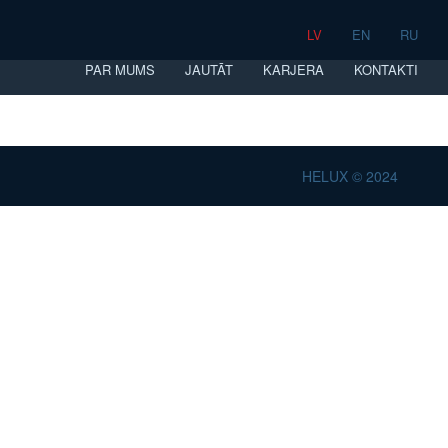
LV
EN
RU
PAR MUMS
JAUTĀT
KARJERA
KONTAKTI
HELUX © 2024