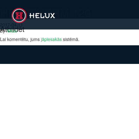
HELUTHERM 120
2017-04-11
Atbildēt
By
Nikas
Lai komentētu, jums
jāpiesakās
sistēmā.