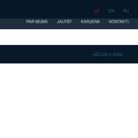
LV
EN
RU
PAR MUMS
JAUTĀT
KARJERA
KONTAKTI
HELUX © 2024