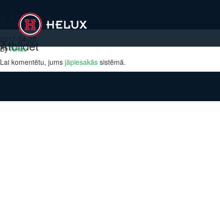
MSVM-S
2017-04-25
Atbildēt
By
Nikas
Lai komentētu, jums
jāpiesakās
sistēmā.