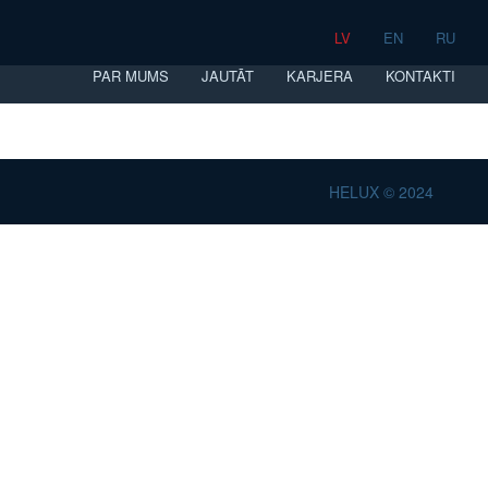
LV
EN
RU
PAR MUMS
JAUTĀT
KARJERA
KONTAKTI
HELUX © 2024