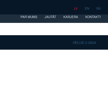
LV
EN
RU
PAR MUMS
JAUTĀT
KARJERA
KONTAKTI
HELUX © 2024