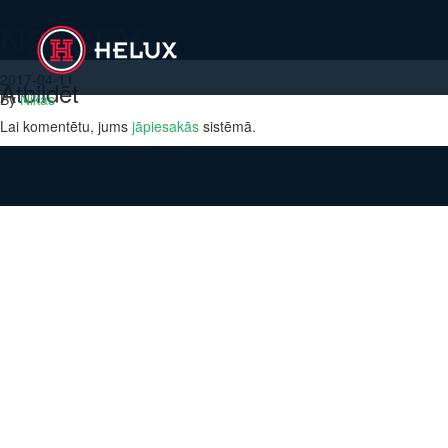
N2XSEY
2017-04-11
Atbildēt
By
Nikas
Lai komentētu, jums
jāpiesakās
sistēmā.