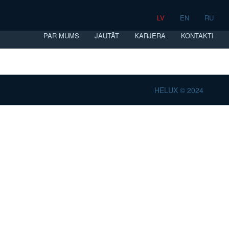
LV
EN
RU
PAR MUMS
JAUTĀT
KARJERA
KONTAKTI
HELUX © 2024