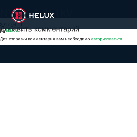
NYCY 0.6/ 1kV
2017-04-11
Добавить комментарий
By
Nikas
Для отправки комментария вам необходимо
авторизоваться
.