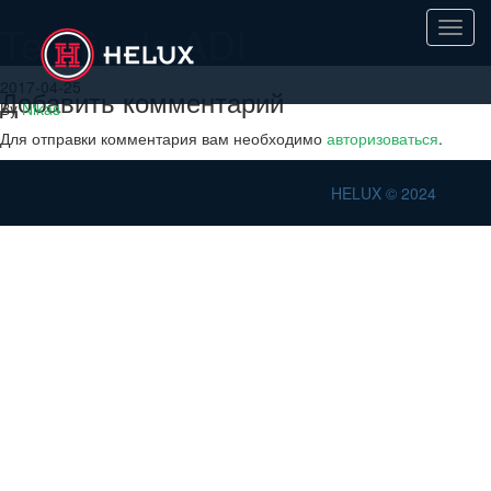
Terminals ADI
Toggl
navig
2017-04-25
Добавить комментарий
By
Nikas
Для отправки комментария вам необходимо
авторизоваться
.
HELUX © 2024