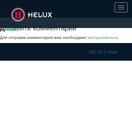
WMBW
Toggl
navig
2017-04-25
Добавить комментарий
By
Nikas
Для отправки комментария вам необходимо
авторизоваться
.
HELUX © 2024