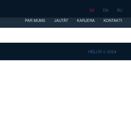
LV
EN
RU
PAR MUMS
JAUTĀT
KARJERA
KONTAKTI
HELUX © 2024