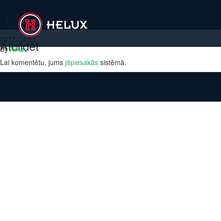
JZ-600
2017-04-11
Atbildēt
By
Nikas
Lai komentētu, jums
jāpiesakās
sistēmā.